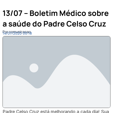
13/07 – Boletim Médico sobre
a saúde do Padre Celso Cruz
Por comunicacao
14/07/2020
00:18
Padre Celso Cruz está melhorando a cada dia! Sua