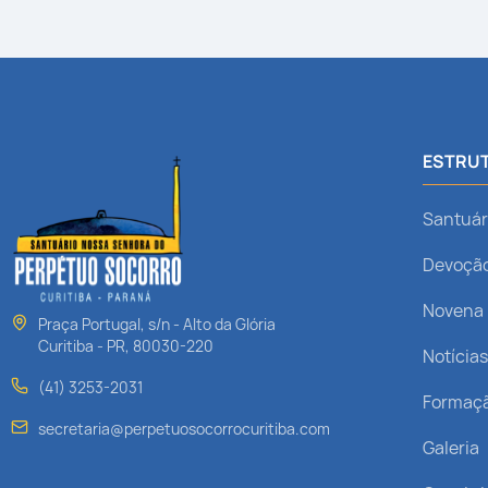
ESTRUT
Santuár
Devoçã
Novena
Praça Portugal, s/n - Alto da Glória
Curitiba - PR, 80030-220
Notícia
(41) 3253-2031
Formaç
secretaria@perpetuosocorrocuritiba.com
Galeria