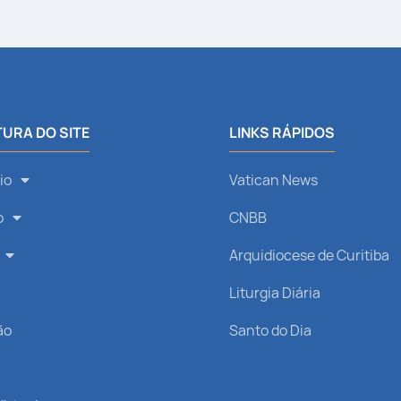
URA DO SITE
LINKS RÁPIDOS
io
Vatican News
o
CNBB
Arquidiocese de Curitiba
s
Liturgia Diária
ão
Santo do Dia