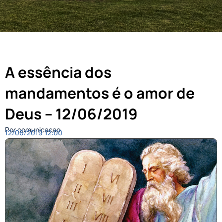
A essência dos
mandamentos é o amor de
Deus – 12/06/2019
Por comunicacao
12/06/2019
12:00