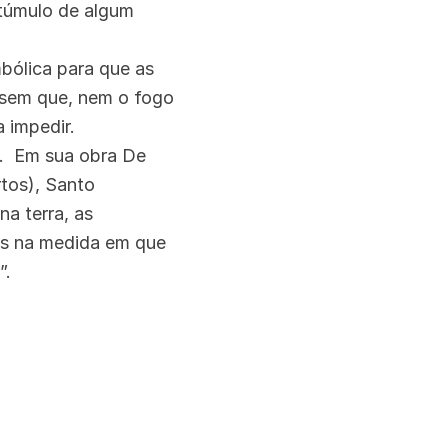
 túmulo de algum
bólica para que as
 sem que, nem o fogo
a impedir.
a. Em sua obra De
tos), Santo
a terra, as
ios na medida em que
”.