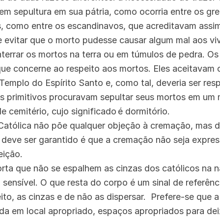
em sepultura em sua pátria, como ocorria entre os gr
s, como entre os escandinavos, que acreditavam assim l
 e evitar que o morto pudesse causar algum mal aos v
enterrar os mortos na terra ou em túmulos de pedra. Os
ue concerne ao respeito aos mortos. Eles aceitavam 
 Templo do Espírito Santo e, como tal, deveria ser re
os primitivos procuravam sepultar seus mortos em um
de cemitério, cujo significado é dormitório.
 Católica não põe qualquer objeção à cremação, mas d
 deve ser garantido é que a cremação não seja expre
eição.
orta que não se espalhem as cinzas dos católicos na 
 sensível. O que resta do corpo é um sinal de referênci
ito, as cinzas e de não as dispersar. Prefere-se que 
ada em local apropriado, espaços apropriados para dei