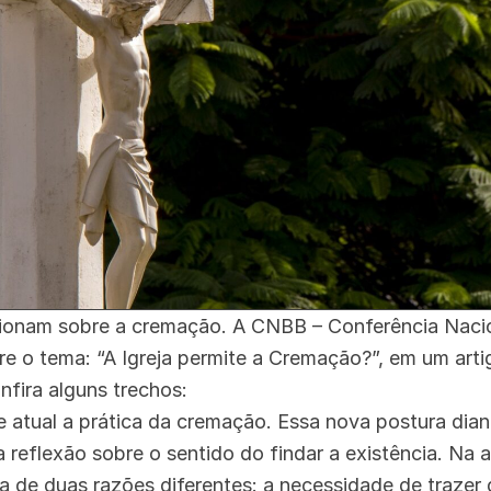
stionam sobre a cremação. A CNBB – Conferência Naci
bre o tema: “A Igreja permite a Cremação?”, em um ar
nfira alguns trechos:
 atual a prática da cremação. Essa nova postura dia
 reflexão sobre o sentido do findar a existência. Na a
 de duas razões diferentes: a necessidade de trazer 