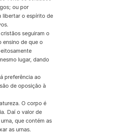
egos; ou por
ibertar o espírito de
ivos.
 cristãos seguiram o
o ensino de que o
speitosamente
 mesmo lugar, dando
á preferência ao
ssão de oposição à
natureza. O corpo é
a. Daí o valor de
a urna, que contém as
xar as urnas.