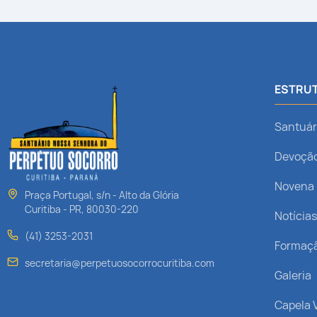
ESTRUT
Santuár
Devoçã
Novena
Praça Portugal, s/n - Alto da Glória
Curitiba - PR, 80030-220
Notícia
(41) 3253-2031
Formaç
secretaria@perpetuosocorrocuritiba.com
Galeria
Capela V