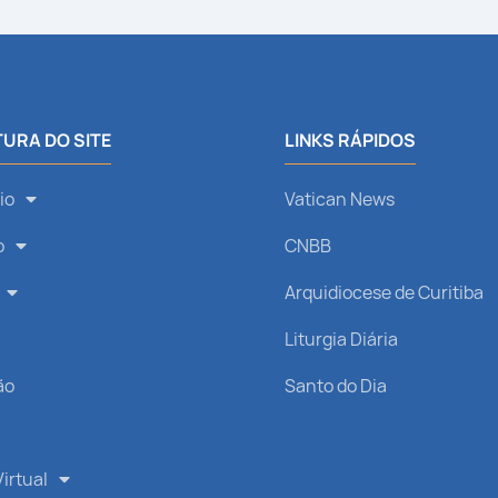
URA DO SITE
LINKS RÁPIDOS
io
Vatican News
o
CNBB
Arquidiocese de Curitiba
s
Liturgia Diária
ão
Santo do Dia
irtual