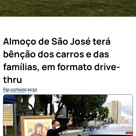
Almoço de São José terá
bênção dos carros e das
famílias, em formato drive-
thru
Por comunicacao
08/04/2021
17:41