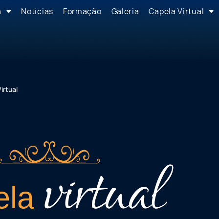
a
Notícias
Formação
Galeria
Capela Virtual
irtual
virtual
ela