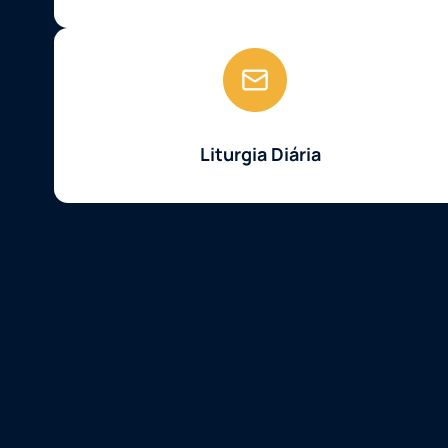
Liturgia Diária
12h | Missa da Saúde | P