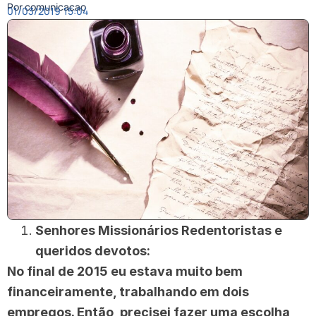
Por comunicacao
01/03/2019
15:04
Senhores Missionários Redentoristas e
queridos devotos:
No final de 2015 eu estava muito bem
financeiramente, trabalhando em dois
empregos. Então, precisei fazer uma escolha