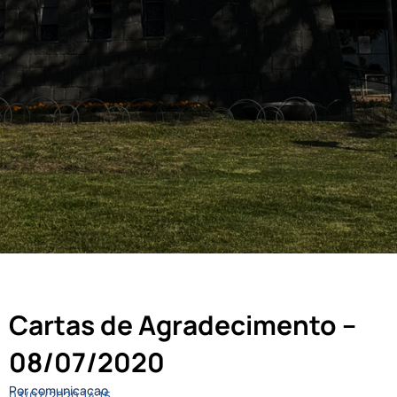
Cartas de Agradecimento –
08/07/2020
Por comunicacao
03/07/2020
14:15