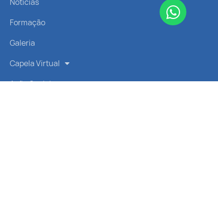
Notícias
Formação
Galeria
Capela Virtual
Ação Social
LINKS RÁPIDOS
Vatican News
CNBB
Arquidiocese de Curitiba
Liturgia Diária
Santo do Dia