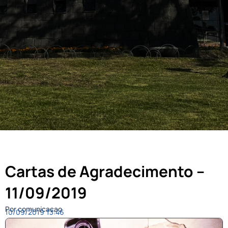
Cartas de Agradecimento –
11/09/2019
Por comunicacao
10/09/2019
13:46