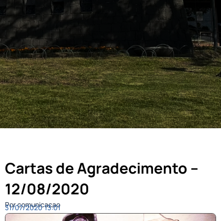
Cartas de Agradecimento –
12/08/2020
Por comunicacao
31/07/2020
13:01