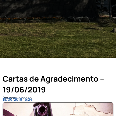
Cartas de Agradecimento –
19/06/2019
Por comunicacao
18/06/2019
15:24