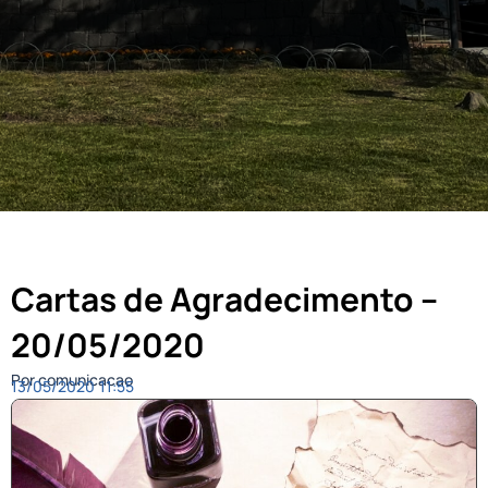
Cartas de Agradecimento –
20/05/2020
Por comunicacao
13/05/2020
11:55