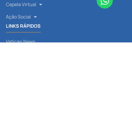
Capela Virtual
Ação Social
LINKS RÁPIDOS
Vatican News
CNBB
Arquidiocese de Curitiba
Liturgia Diária
Santo do Dia
REDES SOCIAIS