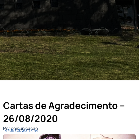
Cartas de Agradecimento –
26/08/2020
Por comunicacao
14/08/2020
17:44