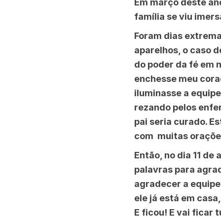
Em março deste ano
família se viu ime
Foram dias extremam
aparelhos, o caso d
do poder da fé em n
enchesse meu coraç
iluminasse a equipe
rezando pelos enfe
pai seria curado. E
com muitas orações
Então, no dia 11 de
palavras para agra
agradecer a equipe
ele já está em casa
E ficou! E vai fica