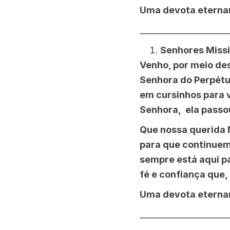
Uma devota eterna
______________________
Senhores Missi
Venho, por meio de
Senhora do Perpétuo
em cursinhos para 
Senhora, ela passo
Que nossa querida 
para que continuem
sempre está aqui pa
fé e confiança que
Uma devota eterna
______________________