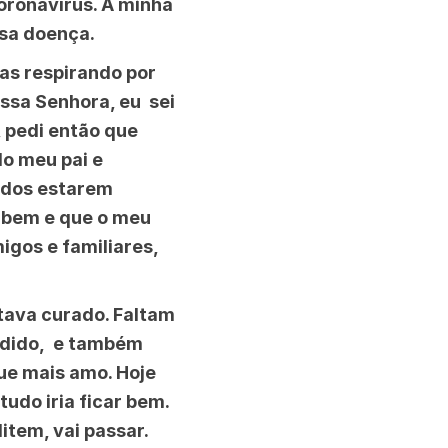
oronavírus. A minha
ssa doença.
ias respirando por
ossa Senhora, eu sei
, pedi então que
o meu pai e
todos estarem
a bem e que o meu
igos e familiares,
stava curado. Faltam
edido, e também
ue mais amo. Hoje
tudo iria ficar bem.
item, vai passar.