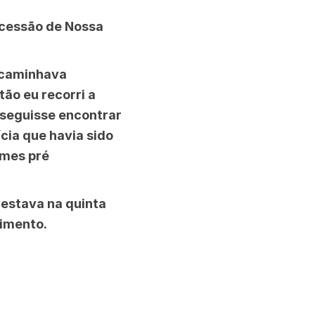
rcessão de Nossa
ncaminhava
tão eu recorri a
nseguisse encontrar
ícia que havia sido
ames pré
 estava na quinta
imento.