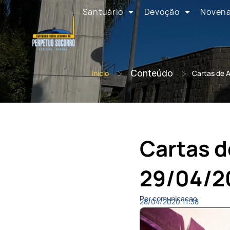
Santuário
Devoção
Noven
>
Conteúdo
>
Início
Cartas de 
Cartas d
29/04/2
Por comunicacao
28/04/2020
11:38