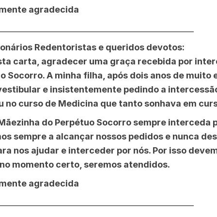
mente agradecida
__________________________________________________
onários Redentoristas e queridos devotos:
sta carta, agradecer uma graça recebida por inte
 Socorro. A minha filha, após dois anos de muito
vestibular e insistentemente pedindo a intercessã
u no curso de Medicina que tanto sonhava em curs
Mãezinha do Perpétuo Socorro sempre interceda po
os sempre a alcançar nossos pedidos e nunca des
ra nos ajudar e interceder por nós. Por isso deve
, no momento certo, seremos atendidos.
mente agradecida
__________________________________________________