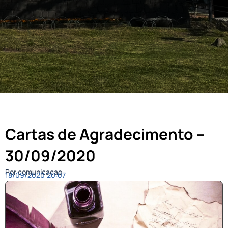
Cartas de Agradecimento –
30/09/2020
Por comunicacao
18/09/2020
20:07