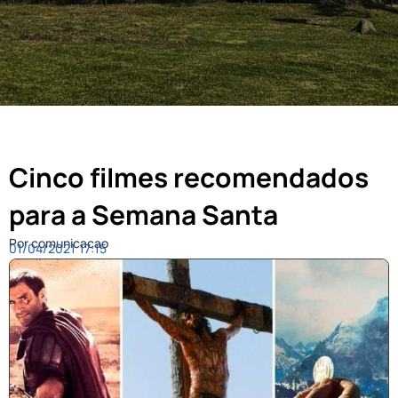
Cinco filmes recomendados
para a Semana Santa
Por comunicacao
01/04/2021
17:15