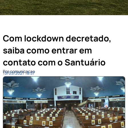
Com lockdown decretado,
saiba como entrar em
contato com o Santuário
Por comunicacao
15/03/2021
18:57