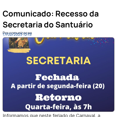
Comunicado: Recesso da
Secretaria do Santuário
Por comunicacao
17/02/2023
12:13
Informamos que neste feriado de Carnaval, a