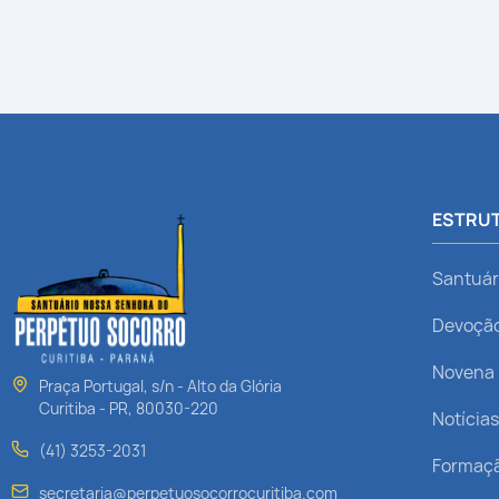
ESTRUT
Santuár
Devoçã
Novena
Praça Portugal, s/n - Alto da Glória
Curitiba - PR, 80030-220
Notícia
(41) 3253-2031
Formaç
secretaria@perpetuosocorrocuritiba.com