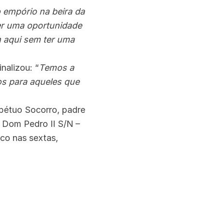
 empório na beira da
er uma oportunidade
m aqui sem ter uma
nalizou: “
Temos a
ios para aqueles que
rpétuo Socorro, padre
a Dom Pedro II S/N –
co nas sextas,