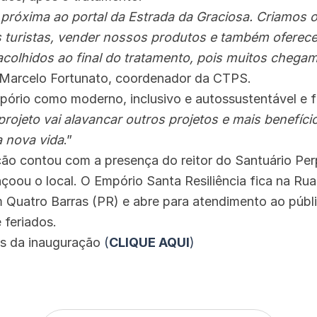
próxima ao portal da Estrada da Graciosa. Criamos o
os turistas, vender nossos produtos e também oferec
acolhidos ao final do tratamento, pois muitos chega
u Marcelo Fortunato, coordenador da CTPS.
pório como moderno, inclusivo e autossustentável e fi
projeto vai alavancar outros projetos e mais benefíc
 nova vida
.”
ção contou com a presença do reitor do Santuário Pe
çoou o local. O Empório Santa Resiliência fica na Ru
 Quatro Barras (PR) e abre para atendimento ao públi
 feriados.
tos da inauguração
(
CLIQUE AQUI
)