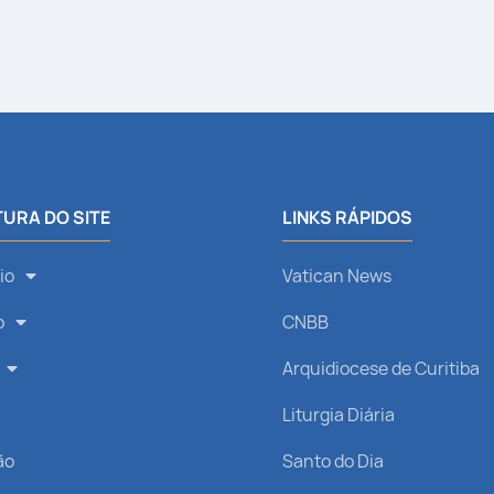
URA DO SITE
LINKS RÁPIDOS
io
Vatican News
o
CNBB
Arquidiocese de Curitiba
s
Liturgia Diária
ão
Santo do Dia