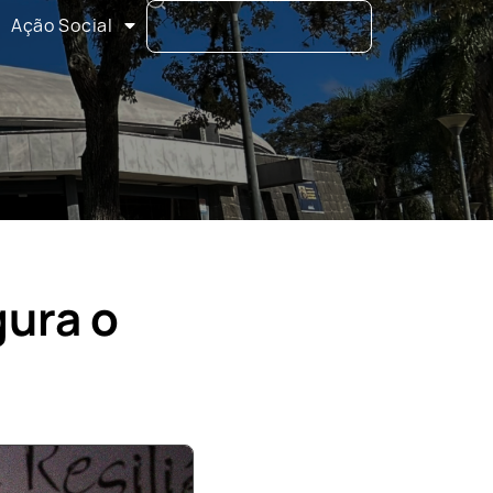
Ação Social
ura o