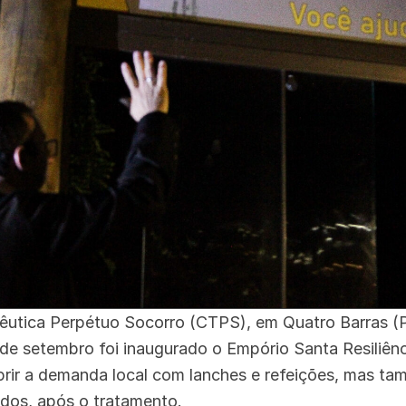
utica Perpétuo Socorro (CTPS), em Quatro Barras (
 de setembro foi inaugurado o Empório Santa Resiliênc
prir a demanda local com lanches e refeições, mas ta
idos, após o tratamento.