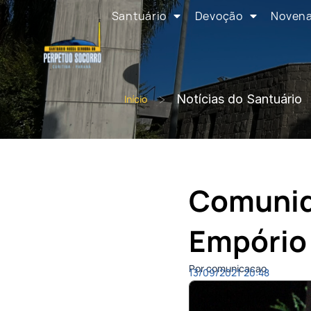
Santuário
Devoção
Noven
>
Notícias do Santuário
Início
Comunid
Empório 
Por comunicacao
13/09/2021
20:48