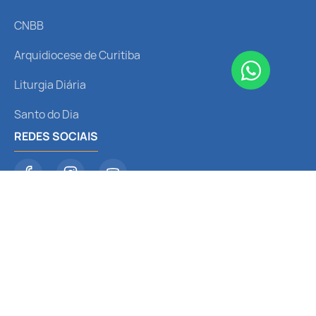
CNBB
Arquidiocese de Curitiba
Liturgia Diária
Santo do Dia
REDES SOCIAIS
Receba nossas notícias
© 2024 Santuário Nossa Senhora
Política de
Termos de
do Perpétuo Socorro. Feito com
Privacidade
Uso
por