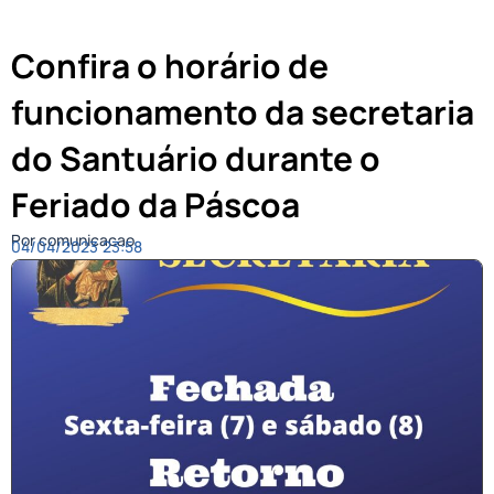
Confira o horário de
funcionamento da secretaria
do Santuário durante o
Feriado da Páscoa
Por comunicacao
04/04/2023
23:58