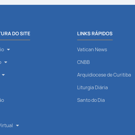
URA DO SITE
LINKS RÁPIDOS
io
Vatican News
o
CNBB
Arquidiocese de Curitiba
s
Liturgia Diária
ão
Santo do Dia
irtual