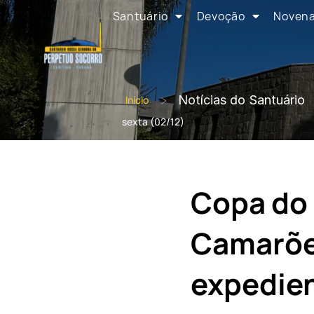
Santuário
Devoção
Noven
>
Notícias do Santuário
Início
sexta (02/12)
Copa do 
Camarões
expedien