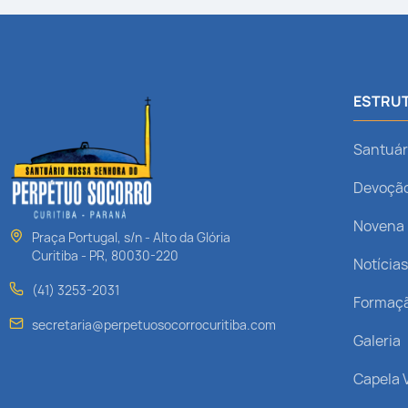
ESTRUT
Santuár
Devoçã
Novena
Praça Portugal, s/n - Alto da Glória
Curitiba - PR, 80030-220
Notícia
(41) 3253-2031
Formaç
secretaria@perpetuosocorrocuritiba.com
Galeria
Capela V