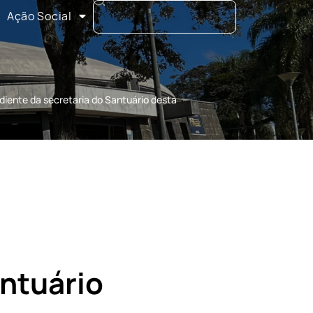
Ação Social
diente da secretaria do Santuário desta
antuário