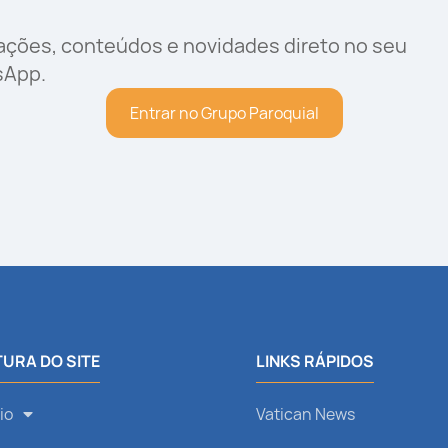
rações, conteúdos e novidades direto no seu
sApp.
Entrar no Grupo Paroquial
URA DO SITE
LINKS RÁPIDOS
io
Vatican News