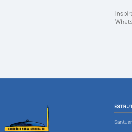
Inspi
What
ESTRUT
Santuár