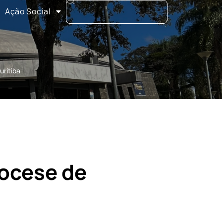
Ação Social
uritiba
iocese de