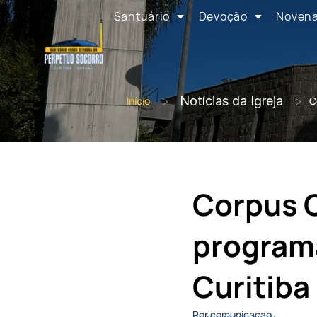
Santuário
Devoção
Noven
>
Notícias da Igreja
>
Início
C
Corpus C
programa
Curitiba
Por comunicacao