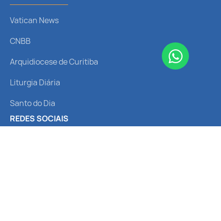
Vatican News
CNBB
Arquidiocese de Curitiba
Liturgia Diária
Santo do Dia
REDES SOCIAIS
Receba nossas notícias
© 2024 Santuário Nossa Senhora
Política de
Termos de
do Perpétuo Socorro. Feito com
Privacidade
Uso