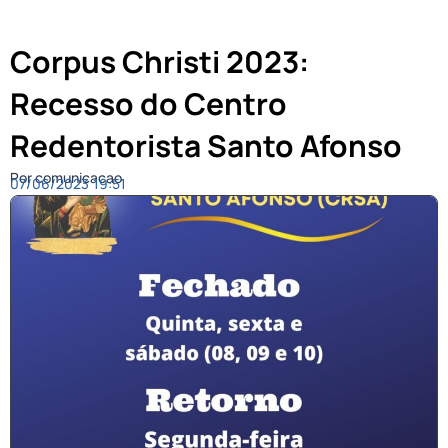
Corpus Christi 2023:
Recesso do Centro
Redentorista Santo Afonso
Por comunicacao
07/06/2023
19:51