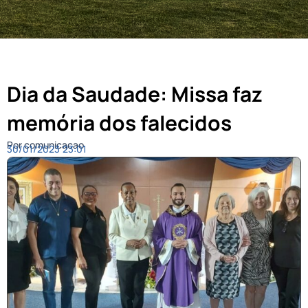
Dia da Saudade: Missa faz
memória dos falecidos
Por comunicacao
30/01/2023
23:01