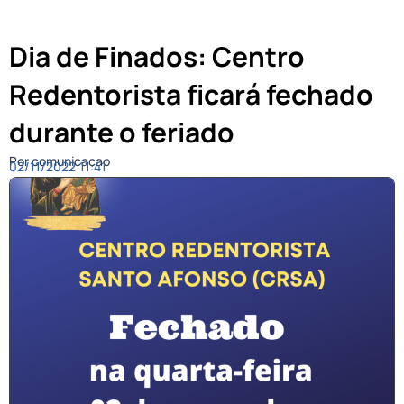
Dia de Finados: Centro
Redentorista ficará fechado
durante o feriado
Por comunicacao
02/11/2022
11:41