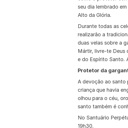
seu dia lembrado em
Alto da Glória.
Durante todas as cele
realizarão a tradici
duas velas sobre a g
Mártir, livre-te Deu
e do Espírito Santo.
Protetor da gargan
A devoção ao santo 
criança que havia en
olhou para o céu, or
santo também é conh
No Santuário Perpétu
19h30.