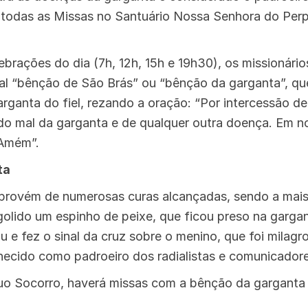
 todas as Missas no Santuário Nossa Senhora do Per
brações do dia (7h, 12h, 15h e 19h30), os missionário
onal “bênção de São Brás” ou “bênção da garganta”, q
arganta do fiel, rezando a oração: “Por intercessão de
s do mal da garganta e de qualquer outra doença. Em n
 Amém”.
ta
provém de numerosas curas alcançadas, sendo a mais
golido um espinho de peixe, que ficou preso na garga
ou e fez o sinal da cruz sobre o menino, que foi milag
ecido como padroeiro dos radialistas e comunicador
o Socorro, haverá missas com a bênção da garganta à