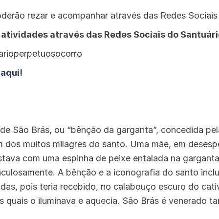
oderão rezar e acompanhar através das Redes Sociai
tividades através das Redes Sociais do Santuári
arioperpetuosocorro
:
aqui!
 de São Brás, ou “bênção da garganta”, concedida pela
m dos muitos milagres do santo. Uma mãe, em desespe
stava com uma espinha de peixe entalada na garganta
culosamente. A bênção e a iconografia do santo incl
das, pois teria recebido, no calabouço escuro do cati
s quais o iluminava e aquecia. São Brás é venerado t