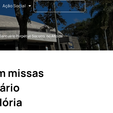
Ação Social
Santuário Perpétuo Socorro, no Alto da
om missas
ário
lória