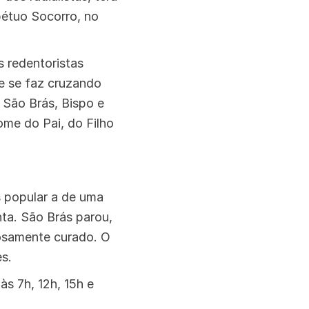
pétuo Socorro, no
s redentoristas
ue se faz cruzando
 São Brás, Bispo e
ome do Pai, do Filho
 popular a de uma
nta. São Brás parou,
rosamente curado. O
es.
s 7h, 12h, 15h e