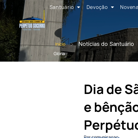
Santuário
Devoção
Noven
>
Notícias do Santuário
Início
Glória
Dia de S
e bênção
Perpétuo
Por comunicacao