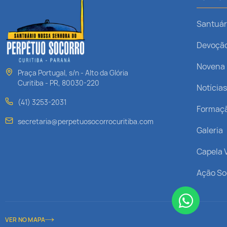
Santuár
Devoçã
Novena
Praça Portugal, s/n - Alto da Glória
Curitiba - PR, 80030-220
Notícia
(41) 3253-2031
Formaç
secretaria@perpetuosocorrocuritiba.com
Galeria
Capela V
Ação So
VER NO MAPA