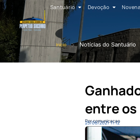
Santuário
Devoção
Noven
>
Notícias do Santuário
Início
Ganhador
entre os
Por comunicacao
25/06/2021
11:12