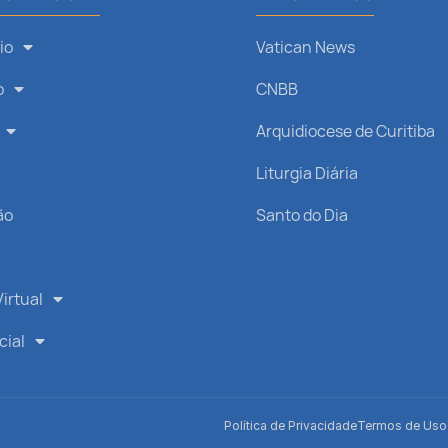
io
Vatican News
o
CNBB
Arquidiocese de Curitiba
s
Liturgia Diária
ão
Santo do Dia
irtual
cial
Política de Privacidade
Termos de Uso