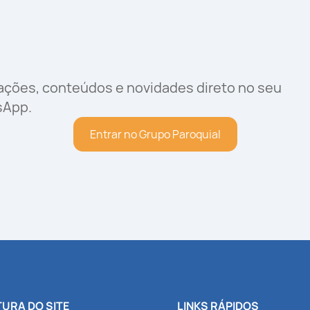
rações, conteúdos e novidades direto no seu
sApp.
Entrar no Grupo Paroquial
URA DO SITE
LINKS RÁPIDOS