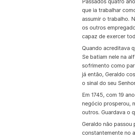
Passados quatro anos
que ia trabalhar co
assumir o trabalho. 
os outros empregado
capaz de exercer tod
Quando acreditava q
Se batiam nele na alf
sofrimento como part
já então, Geraldo co
o sinal do seu Senhor
Em 1745, com 19 anos
negócio prosperou, m
outros. Guardava o q
Geraldo não passou p
constantemente no a