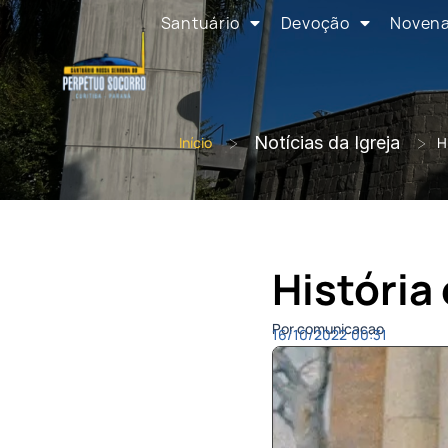
Santuário
Devoção
Noven
>
Notícias da Igreja
>
Início
H
História
Por comunicacao
16/10/2022
00:31