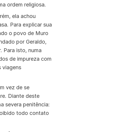
ma ordem religiosa.
rém, ela achou
sa. Para explicar sua
uando o povo de Muro
endado por Geraldo,
. Para isto, numa
cados de impureza com
s viagens
em vez de se
re. Diante deste
a severa penitência:
roibido todo contato