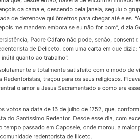
a que, desde então, haveria de encontrar imitadores
ençóis da cama e, descendo pela janela, seguiu o grup
ada de dezenove quilômetros para chegar até eles. 
pois me mandem embora se eu não for bom”, dizia Ge
rsistência, Padre Cáfaro não pode, senão, consentir
edentorista de Deliceto, com uma carta em que dizia
 inútil quanto ao trabalho”.
solutamente e totalmente satisfeito com o modo de v
 Redentoristas, traçou para os seus religiosos. Ficav
entral o amor a Jesus Sacramentado e como era essen
os votos na data de 16 de julho de 1752, que, conform
esta do Santíssimo Redentor. Desde esse dia, com ex
do tempo passado em Caposele, onde morou, a maior p
 comunidade redentorista de Iliceto.