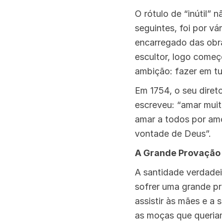
O rótulo de “inútil” 
seguintes, foi por vár
encarregado das obra
escultor, logo começ
ambição: fazer em t
Em 1754, o seu direto
escreveu: “amar mui
amar a todos por amo
vontade de Deus”.
A Grande Provaçã
A santidade verdadei
sofrer uma grande pr
assistir às mães e a 
as moças que queriam