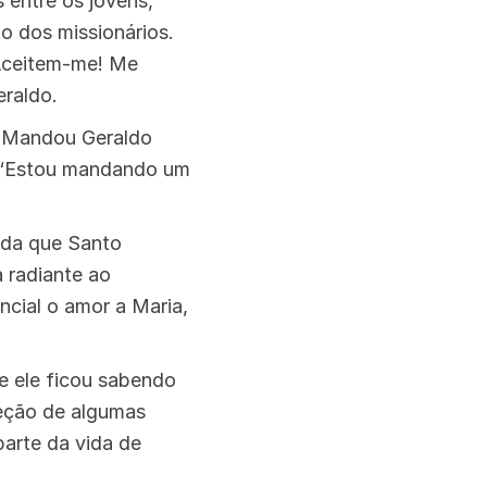
 entre os jovens,
o dos missionários.
“Aceitem-me! Me
raldo.
. Mandou Geraldo
: “Estou mandando um
ida que Santo
a radiante ao
cial o amor a Maria,
e ele ficou sabendo
ceção de algumas
arte da vida de