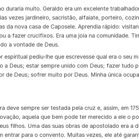
não duraria muito. Geraldo era um excelente trabalhado
ias vezes jardineiro, sacristão, alfaiate, porteiro, cozin
s da nova casa de Caposele. Aprendia rápido: visitan
ou a fazer crucifixos. Era uma joia na comunidade. T
udo a vontade de Deus.
r espiritual pediu-lhe que escrevesse qual era o seu m
to a Deus; estar sempre unido com Deus; fazer tudo 
r de Deus; sofrer muito por Deus. Minha única ocupa
o
ra deve sempre ser testada pela cruz e, assim, em 175
ovação, aquela que bem pode ter merecido a ele o po
seus filhos. Uma das suas obras de apostolado era a de
 entrar para o convento. Muitas vezes, ele até garan