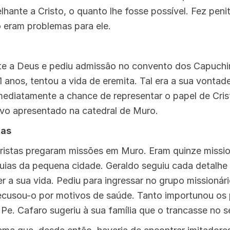
ante a Cristo, o quanto lhe fosse possível. Fez peni
o eram problemas para ele.
nte a Deus e pediu admissão no convento dos Capuchi
1 anos, tentou a vida de eremita. Tal era a sua vontad
imediatamente a chance de representar o papel de Cr
vo apresentado na catedral de Muro.
tas
ristas pregaram missões em Muro. Eram quinze missio
quias da pequena cidade. Geraldo seguiu cada detalhe
er a sua vida. Pediu para ingressar no grupo missionár
recusou-o por motivos de saúde. Tanto importunou os 
 Pe. Cafaro sugeriu à sua família que o trancasse no 