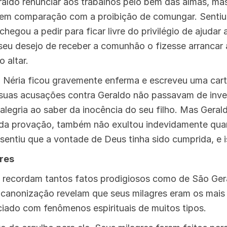
eraldo renunciar aos trabalhos pelo bem das almas, ma
em comparação com a proibição de comungar. Sentiu 
egou a pedir para ficar livre do privilégio de ajudar
eu desejo de receber a comunhão o fizesse arrancar 
 altar.
 Néria ficou gravemente enferma e escreveu uma car
suas acusações contra Geraldo não passavam de inve
alegria ao saber da inocência do seu filho. Mas Geral
da provação, também não exultou indevidamente quand
entiu que a vontade de Deus tinha sido cumprida, e i
gres
 recordam tantos fatos prodigiosos como de São Ger
 canonização revelam que seus milagres eram os mais
iado com fenômenos espirituais de muitos tipos.