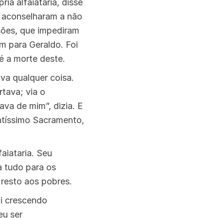
a alfaiataria, disse
 aconselharam a não
nsões, que impediram
 para Geraldo. Foi
é a morte deste.
va qualquer coisa.
rtava; via o
va de mim”, dizia. E
ntíssimo Sacramento,
aiataria. Seu
a tudo para os
 resto aos pobres.
oi crescendo
eu ser