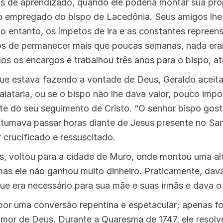
 de aprendizado, quando ele poderia montar sua própri
mo empregado do bispo de Lacedônia. Seus amigos lhe
No entanto, os ímpetos de ira e as constantes repree
s de permanecer mais que poucas semanas, nada eram
os os encargos e trabalhou três anos para o bispo, at
ue estava fazendo a vontade de Deus, Geraldo aceita
aiataria, ou se o bispo não lhe dava valor, pouco impo
e do seu seguimento de Cristo. “O senhor bispo gosta
stumava passar horas diante de Jesus presente no Sa
 crucificado e ressuscitado.
, voltou para a cidade de Muro, onde montou uma alf
as ele não ganhou muito dinheiro. Praticamente, dav
ue era necessário para sua mãe e suas irmãs e dava o
or uma conversão repentina e espetacular; apenas f
mor de Deus. Durante a Quaresma de 1747, ele resolv