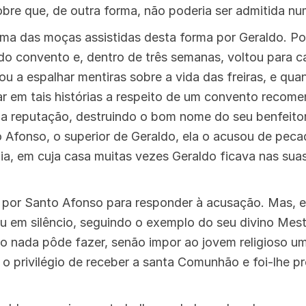
re que, de outra forma, não poderia ser admitida nu
ma das moças assistidas desta forma por Geraldo. Po
do convento e, dentro de três semanas, voltou para ca
ou a espalhar mentiras sobre a vida das freiras, e q
ar em tais histórias a respeito de um convento recom
sua reputação, destruindo o bom nome do seu benfeitor
to Afonso, o superior de Geraldo, ela o acusou de pe
ia, em cuja casa muitas vezes Geraldo ficava nas sua
 por Santo Afonso para responder à acusação. Mas, 
 em silêncio, seguindo o exemplo do seu divino Mest
so nada pôde fazer, senão impor ao jovem religioso um
 o privilégio de receber a santa Comunhão e foi-lhe p