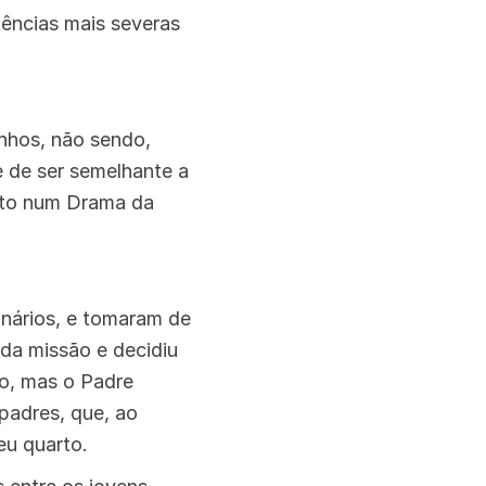
tências mais severas
nhos, não sendo,
e de ser semelhante a
isto num Drama da
nários, e tomaram de
 da missão e decidiu
io, mas o Padre
padres, que, ao
seu quarto.