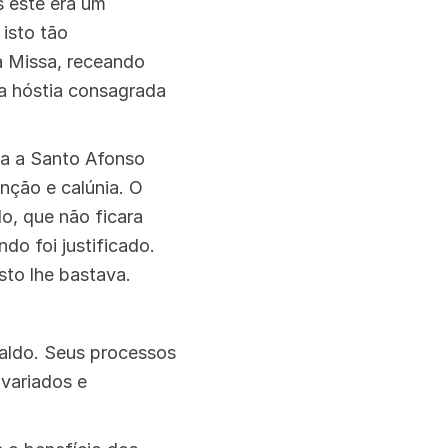
s este era um
isto tão
 a Missa, receando
a hóstia consagrada
ta a Santo Afonso
nção e calúnia. O
do, que não ficara
o foi justificado.
sto lhe bastava.
aldo. Seus processos
 variados e