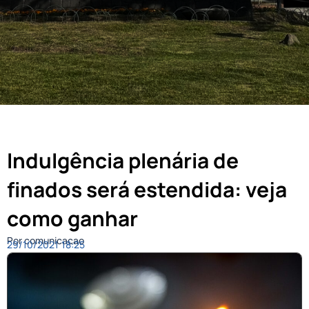
Indulgência plenária de
finados será estendida: veja
como ganhar
Por comunicacao
29/10/2021
18:25