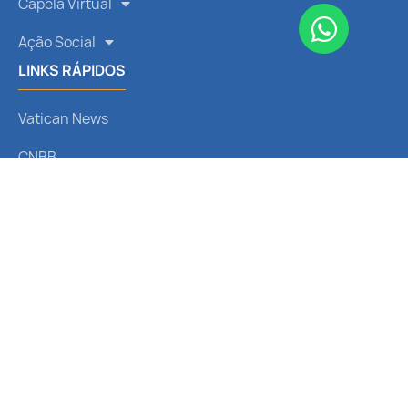
Capela Virtual
Ação Social
LINKS RÁPIDOS
Vatican News
CNBB
Arquidiocese de Curitiba
Liturgia Diária
Santo do Dia
REDES SOCIAIS
Receba nossas notícias