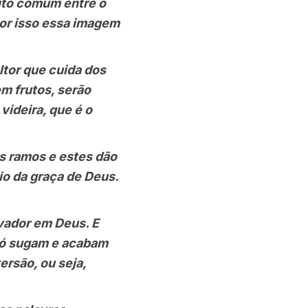
ito comum entre o
por isso essa imagem
tor que cuida dos
m frutos, serão
videira, que é o
s ramos e estes dão
io da graça de Deus.
ador em Deus. E
 só sugam e acabam
rsão, ou seja,