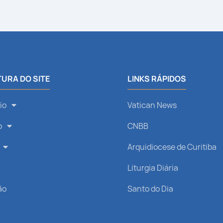
URA DO SITE
LINKS RÁPIDOS
io
Vatican News
o
CNBB
Arquidiocese de Curitiba
s
Liturgia Diária
ão
Santo do Dia