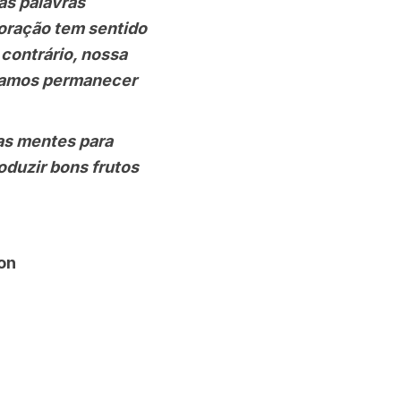
s palavras
oração tem sentido
contrário, nossa
 vamos permanecer
s mentes para
oduzir bons frutos
on