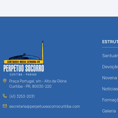
ESTRUT
Santuár
Devoçã
Novena
Praça Portugal, s/n - Alto da Glória
Curitiba - PR, 80030-220
Notícia
(41) 3253-2031
Formaç
secretaria@perpetuosocorrocuritiba.com
Galeria