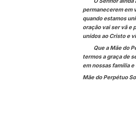
O Senhor ainda ac
permanecerem em vós
quando estamos unid
oração vai ser vã e
unidos ao Cristo e v
Que a Mãe do Perpé
termos a graça de s
em nossas família 
Mãe do Perpétu