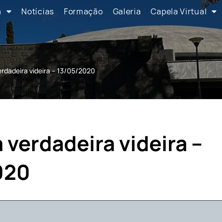
a
Notícias
Formação
Galeria
Capela Virtual
erdadeira videira – 13/05/2020
 verdadeira videira –
020