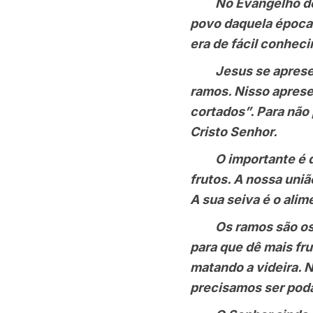
No Evangelho de ho
povo daquela época.
era de fácil conhec
Jesus se apresenta 
ramos. Nisso aprese
cortados”. Para não
Cristo Senhor.
O importante é que
frutos. A nossa uni
A sua seiva é o alim
Os ramos são os di
para que dê mais fr
matando a videira. 
precisamos ser pod