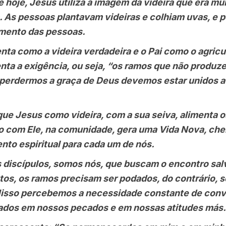
je, Jesus utiliza a imagem da videira que era mu
 As pessoas plantavam videiras e colhiam uvas, e 
imento das pessoas.
como a videira verdadeira e o Pai como o agricul
nta a exigência, ou seja, “os ramos que não produze
 perdermos a graça de Deus devemos estar unidos a 
 Jesus como videira, com a sua seiva, alimenta o
ão com Ele, na comunidade, gera uma Vida Nova, che
ento espiritual para cada um de nós.
scípulos, somos nós, que buscam o encontro salv
utos, os ramos precisam ser podados, do contrário,
Nisso percebemos a necessidade constante de conve
ados em nossos pecados e em nossas atitudes más.