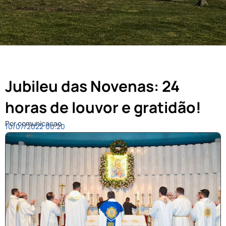
Jubileu das Novenas: 24
horas de louvor e gratidão!
Por comunicacao
10/07/2022
00:20