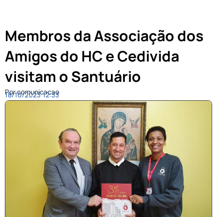
Membros da Associação dos
Amigos do HC e Cedivida
visitam o Santuário
Por comunicacao
18/10/2023
12:33