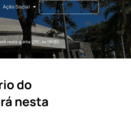
Ação Social
erá nesta quinta (29), às 19h30
rio do
rá nesta