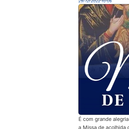
29/12/2022
10:08
É com grande alegri
a Missa de acolhida