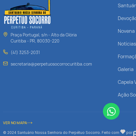
Santuár
Devoçã
Novena
Praça Portugal, s/n - Alto da Glória
Curitiba - PR, 80030-220
Notícia
(41) 3253-2031
Formaç
secretaria@perpetuosocorrocuritiba.com
Galeria
Capela V
Ação So
VER NO MAPA
© 2024 Santuário Nossa Senhora do Perpétuo Socorro. Feito com
por