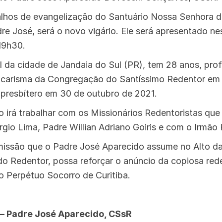
balhos de evangelização do Santuário Nossa Senhora 
re José, será o novo vigário. Ele será apresentado nes
19h30.
l da cidade de Jandaia do Sul (PR), tem 28 anos, pro
o carisma da Congregação do Santíssimo Redentor em 
 presbítero em 30 de outubro de 2021.
 irá trabalhar com os Missionários Redentoristas que
rgio Lima, Padre Willian Adriano Goiris e com o Irmão
ssão que o Padre José Aparecido assume no Alto da G
o Redentor, possa reforçar o anúncio da copiosa rede
o Perpétuo Socorro de Curitiba.
 – Padre José Aparecido, CSsR