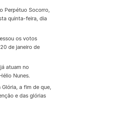
do Perpétuo Socorro,
ta quinta-feira, dia
fessou os votos
20 de janeiro de
 já atuam no
 Hélio Nunes.
lória, a fim de que,
nção e das glórias