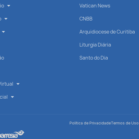
io
Vatican News
o
CNBB
Arquidiocese de Curitiba
s
Liturgia Diária
ão
Santo do Dia
irtual
cial
Política de Privacidade
Termos de Uso