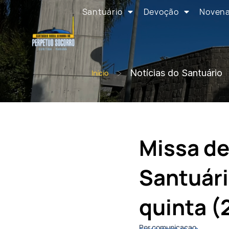
Santuário
Devoção
Noven
>
Notícias do Santuário
Início
Missa de
Santuári
quinta (
Por comunicacao