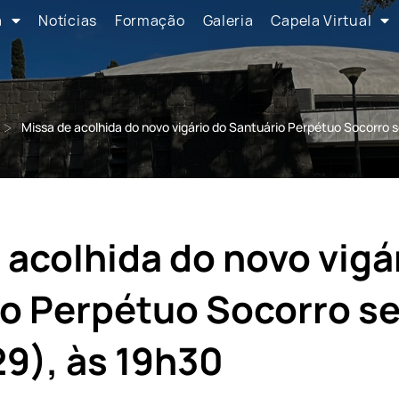
a
Notícias
Formação
Galeria
Capela Virtual
>
Missa de acolhida do novo vigário do Santuário Perpétuo Socorro s
 acolhida do novo vigá
o Perpétuo Socorro se
29), às 19h30