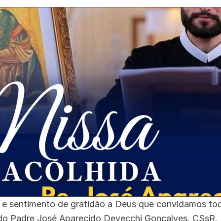
a e sentimento de gratidão a Deus que convidamos to
 do Padre José Aparecido Devecchi Gonçalves, CSsR.