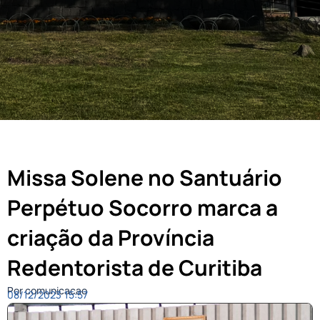
Missa Solene no Santuário
Perpétuo Socorro marca a
criação da Província
Redentorista de Curitiba
Por comunicacao
08/12/2023
15:57