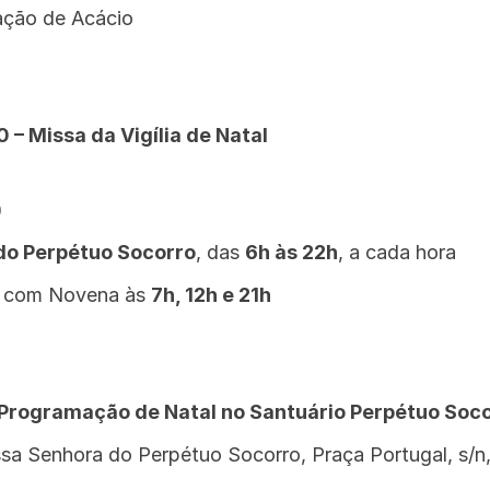
ação de Acácio
0 – Missa da Vigília de Natal
)
do Perpétuo Socorro
, das
6h às 22h
, a cada hora
l com Novena às
7h, 12h e 21h
 Programação de Natal no Santuário Perpétuo Soc
a Senhora do Perpétuo Socorro, Praça Portugal, s/n, 