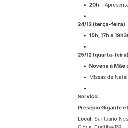
20h
– Apresent
24/12 (terça-feira)
15h, 17h e 19h3
25/12 (quarta-feira
Novena à Mãe 
Missas de Nata
Serviço:
Presépio Gigante e
Local:
Santuário Noss
Glória, Curitiba/PR.