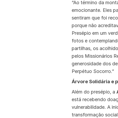
“Ao término da mont
emocionante. Eles pa
sentiram que foi rec
porque não acredita
Presépio em um verd
fotos e contemplando
partilhas, os acolh
pelos Missionários R
generosidade dos dev
Perpétuo Socorro.”
Árvore Solidária e
Além do presépio, a
está recebendo doaçõ
vulnerabilidade. A i
transformação social