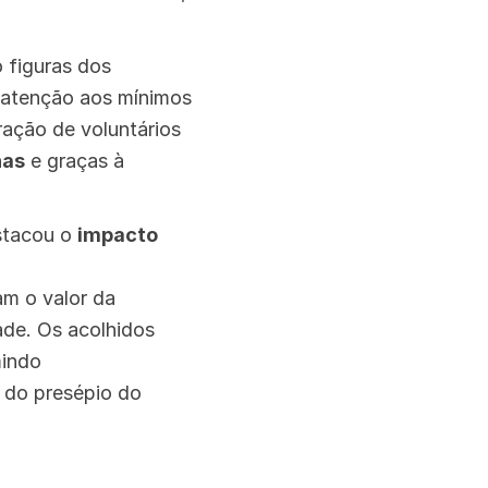
 figuras dos
m atenção aos mínimos
ação de voluntários
nas
e graças à
stacou o
impacto
am o valor da
ade. Os acolhidos
mindo
 do presépio do