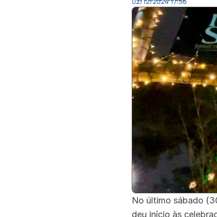
02/12/2024
17:56
No último sábado (30
deu início às celebr