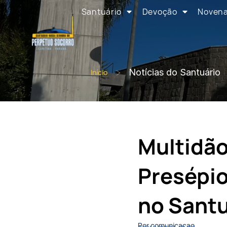
Santuário
Devoção
Noven
>
Notícias do Santuário
Início
Multidão
Presépio
no Santu
Por comunicacao