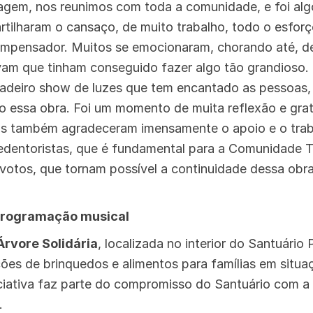
agem, nos reunimos com toda a comunidade, e foi alg
rtilharam o cansaço, de muito trabalho, todo o esfor
ompensador. Muitos se emocionaram, chorando até, de 
vam que tinham conseguido fazer algo tão grandioso.
adeiro show de luzes que tem encantado as pessoas,
 essa obra. Foi um momento de muita reflexão e grat
idos também agradeceram imensamente o apoio e o tra
edentoristas, que é fundamental para a Comunidade T
otos, que tornam possível a continuidade dessa obra
 programação musical
Árvore Solidária
, localizada no interior do Santuário
es de brinquedos e alimentos para famílias em situa
niciativa faz parte do compromisso do Santuário com a 
.