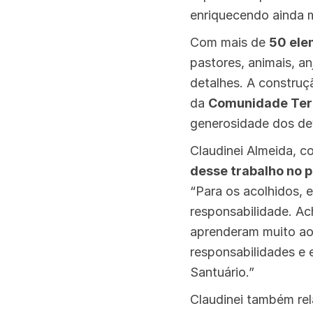
enriquecendo ainda m
Com mais de
50 ele
pastores, animais, a
detalhes. A construç
da
Comunidade Tera
generosidade dos dev
Claudinei Almeida, c
desse trabalho no p
“Para os acolhidos, 
responsabilidade. Ac
aprenderam muito ao
responsabilidades e
Santuário.”
Claudinei também re