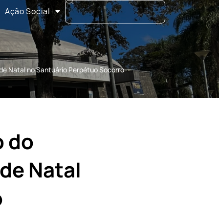
Ação Social
 de Natal no Santuário Perpétuo Socorro
o do
de Natal
o