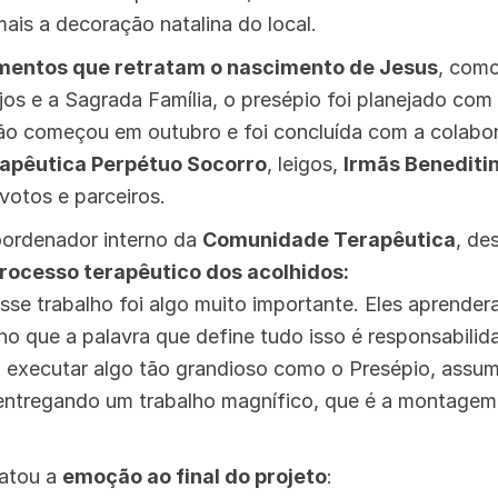
ais a decoração natalina do local.
mentos que retratam o nascimento de Jesus
, como
njos e a Sagrada Família, o presépio foi planejado co
ão começou em outubro e foi concluída com a colabor
pêutica Perpétuo Socorro
, leigos,
Irmãs Benediti
otos e parceiros.
oordenador interno da
Comunidade Terapêutica
, de
rocesso terapêutico dos acolhidos:
esse trabalho foi algo muito importante. Eles aprender
ho que a palavra que define tudo isso é responsabilid
 executar algo tão grandioso como o Presépio, assu
 entregando um trabalho magnífico, que é a montagem
latou a
emoção ao final do projeto
: