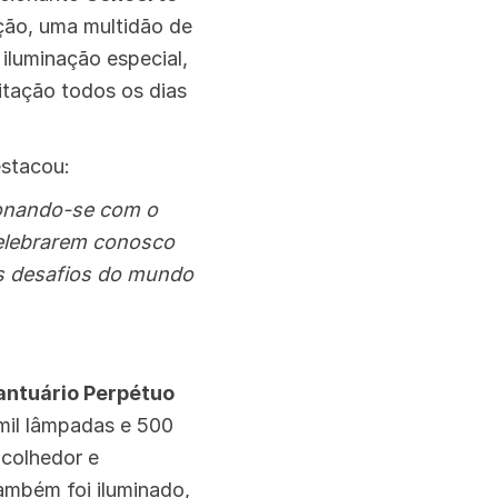
ção, uma multidão de
iluminação especial,
itação todos os dias
estacou:
cionando-se com o
celebrarem conosco
os desafios do mundo
antuário Perpétuo
 mil lâmpadas e 500
acolhedor e
também foi iluminado,