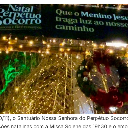
/11), o Santuário Nossa Senhora do Perpétuo Socorro
ações natalinas com a Missa Solene das 19h30 e o em