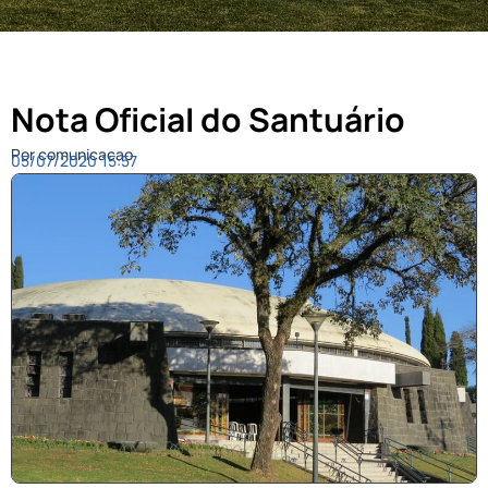
Nota Oficial do Santuário
Por comunicacao
05/07/2020
15:57