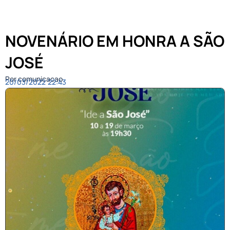
NOVENÁRIO EM HONRA A SÃO
JOSÉ
Por comunicacao
20/03/2022
22:43