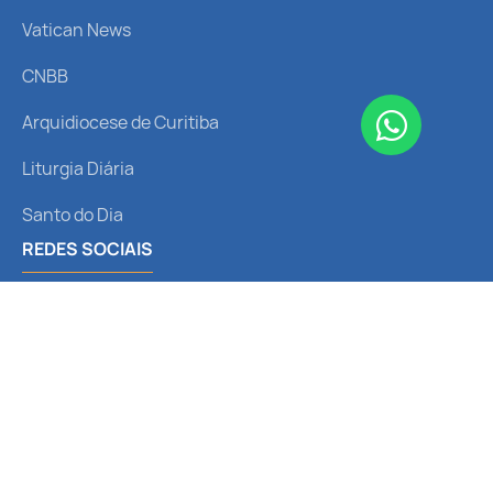
Vatican News
CNBB
Arquidiocese de Curitiba
Liturgia Diária
Santo do Dia
REDES SOCIAIS
Receba nossas notícias
© 2024 Santuário Nossa Senhora
Política de
Termos de
do Perpétuo Socorro. Feito com
Privacidade
Uso