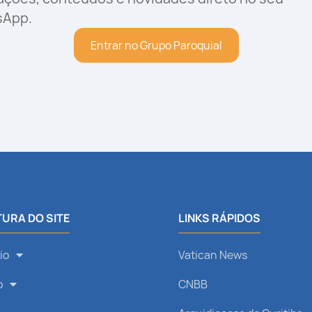
sApp.
Entrar no Grupo Paroquial
URA DO SITE
LINKS RÁPIDOS
io
Vatican News
o
CNBB