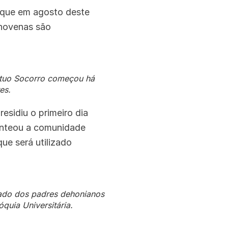
 que em agosto deste
 novenas são
étuo Socorro começou há
es.
residiu o primeiro dia
enteou a comunidade
ue será utilizado
hado dos padres dehonianos
óquia Universitária.