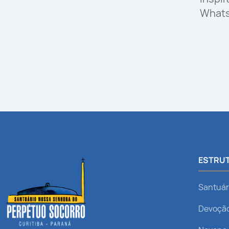
What
ESTRUT
Santuár
Devoçã