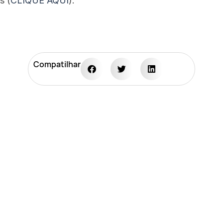
s (
CLIQUE AQUI
).
Compatilhar