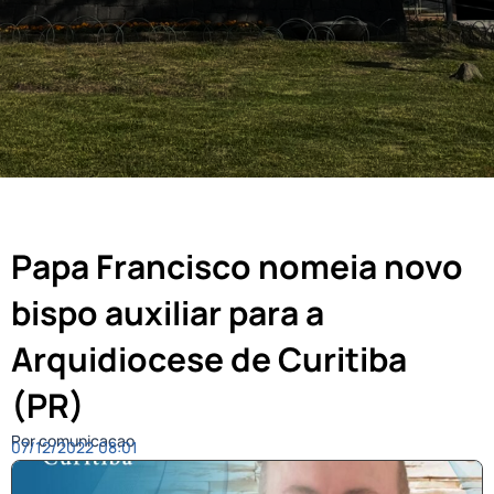
Papa Francisco nomeia novo
bispo auxiliar para a
Arquidiocese de Curitiba
(PR)
Por comunicacao
07/12/2022
08:01