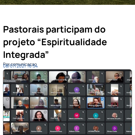
Pastorais participam do
projeto “Espiritualidade
Integrada”
Por comunicacao
08/07/2021
16:54