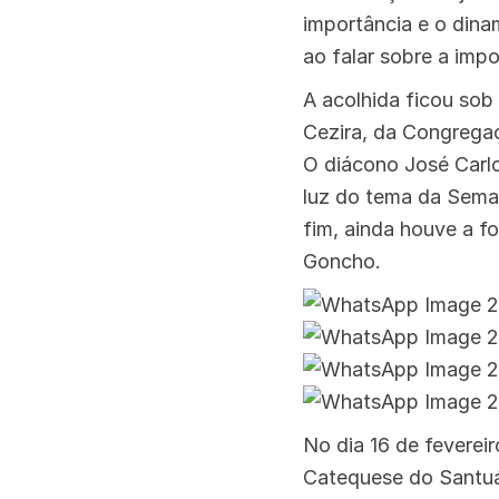
importância e o dina
ao falar sobre a imp
A acolhida ficou sob 
Cezira, da Congrega
O diácono José Carlo
luz do tema da Seman
fim, ainda houve a f
Goncho.
No dia 16 de fevereir
Catequese do Santuá