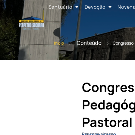
Santuário
Devoção
Noven
>
Conteúdo
>
Início
Congresso 
Congres
Pedagógi
Pastoral
Por comunicacao