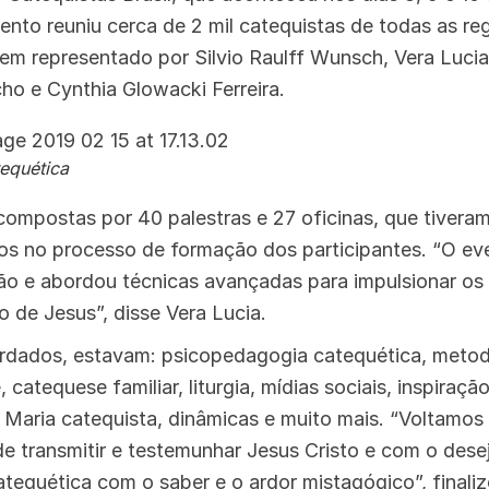
ento reuniu cerca de 2 mil catequistas de todas as reg
bem representado por Silvio Raulff Wunsch, Vera Luc
ho e Cynthia Glowacki Ferreira.
tequética
compostas por 40 palestras e 27 oficinas, que tiveram
gos no processo de formação dos participantes. “O eve
ão e abordou técnicas avançadas para impulsionar os
o de Jesus”, disse Vera Lucia.
rdados, estavam: psicopedagogia catequética, metodo
e, catequese familiar, liturgia, mídias sociais, inspiraç
, Maria catequista, dinâmicas e muito mais. “Voltamo
e transmitir e testemunhar Jesus Cristo e com o desej
equética com o saber e o ardor mistagógico”, finali