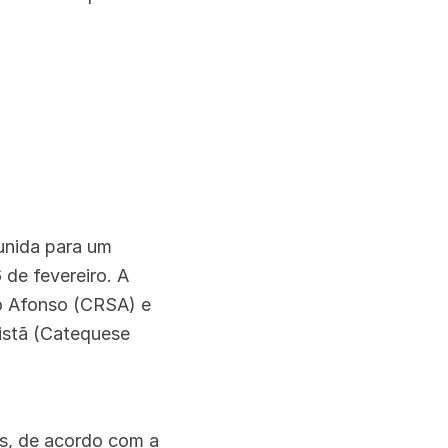
eunida para um
 de fevereiro. A
o Afonso (CRSA) e
istã (Catequese
es, de acordo com a