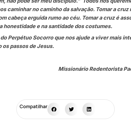
m, não pode ser meu discípulo.” Todos nós querem
os caminhar no caminho da salvação. Tomar a cruz nã
om cabeça erguida rumo ao céu. Tomar a cruz é as
 na honestidade e na santidade dos costumes.
erpétuo Socorro que nos ajude a viver mais int
do os passos de Jesus.
Missionário Redentorista P
Compatilhar