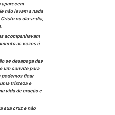
o aparecem
e não levam a nada
risto no dia-a-dia,
s.
oas acompanhavam
amento as vezes é
ão se desapega das
é um convite para
e podemos ficar
uma tristeza e
ma vida de oração e
 sua cruz e não