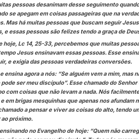
muitas pessoas desanimam desse seguimento quand
ndo se apegam em coisas passageiras que na verdad
as. Mas há muitas pessoas que buscam seguir Jesus C
, e essas pessoas são felizes tendo a graça de Deu
oje, Lc 14, 25-33, percebemos que muitas pess
tempo Jesus ensinavam essas pessoas. Esse ensin
guir, e exigia das pessoas verdadeiras conversões.
nsina agora a nós: “Se alguém vem a mim, mas n
o pode ser meu discípulo”. Esse chamado do Senhor 
o com coisas que não levam a nada. Nós facilment
 e em brigas mesquinhas que apenas nos afundam n
 chamado a pensar e viver as coisas do alto, tendo u
 ao próximo.
inando no Evangelho de hoje: “Quem não carrega