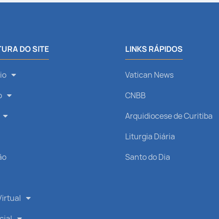
URA DO SITE
LINKS RÁPIDOS
io
Vatican News
o
CNBB
Arquidiocese de Curitiba
s
Liturgia Diária
ão
Santo do Dia
irtual
cial