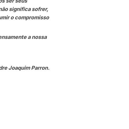
os ser seus
o significa sofrer,
sumir o compromisso
ensamente a nossa
adre Joaquim Parron.