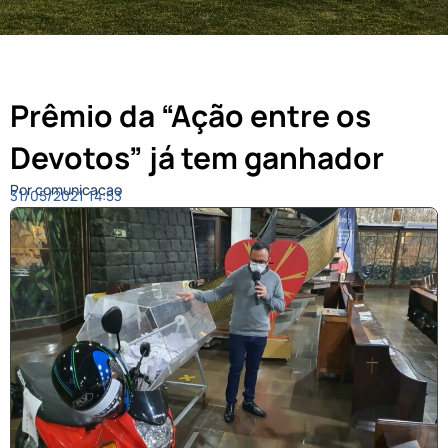
Prêmio da “Ação entre os
Devotos” já tem ganhador
Por comunicacao
31/05/2021
14:53