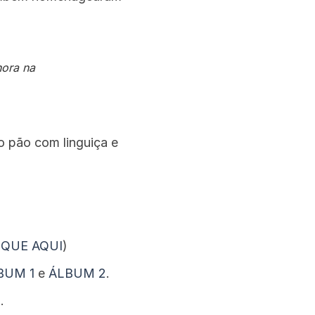
hora na
o pão com linguiça e
IQUE AQUI
)
BUM 1
e
ÁLBUM 2
.
I
.