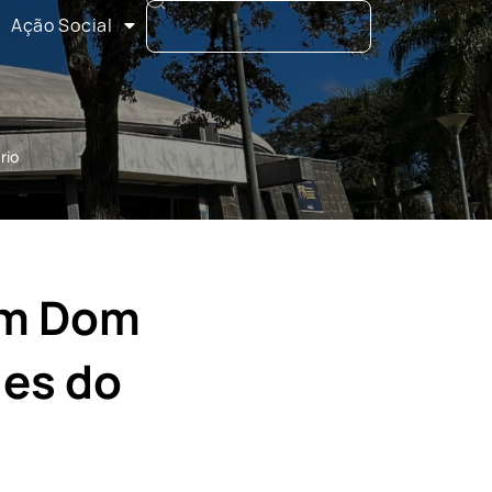
Ação Social
rio
om Dom
des do