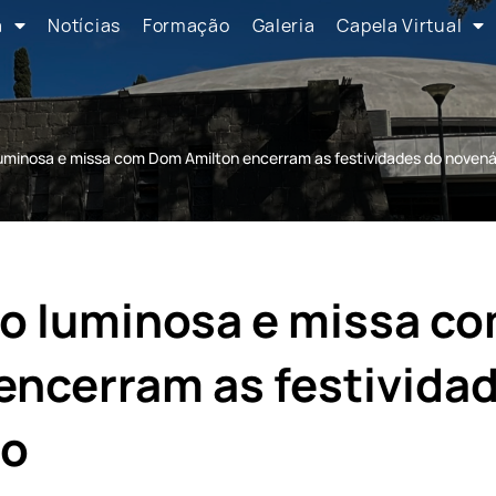
a
Notícias
Formação
Galeria
Capela Virtual
luminosa e missa com Dom Amilton encerram as festividades do novená
ão luminosa e missa c
encerram as festivida
io