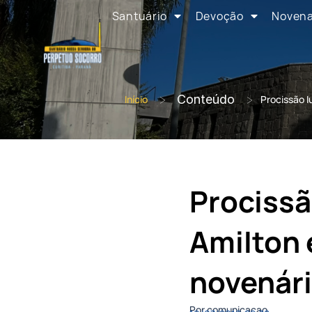
Santuário
Devoção
Noven
>
Conteúdo
>
Início
Procissão 
Prociss
Amilton 
novenár
Por comunicacao