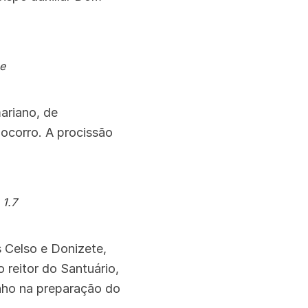
 e
ariano, de
ocorro. A procissão
 1.7
s Celso e Donizete,
 reitor do Santuário,
enho na preparação do