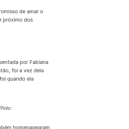
promisso de amar o
ar próximo dos
esentada por Fabiana
tão, foi a vez dela
oi quando ela
(Foto:
 também homenagearam