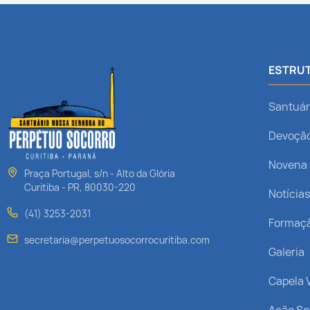
ESTRUT
Santuár
Devoçã
Novena
Praça Portugal, s/n - Alto da Glória
Curitiba - PR, 80030-220
Notícia
(41) 3253-2031
Formaç
secretaria@perpetuosocorrocuritiba.com
Galeria
Capela V