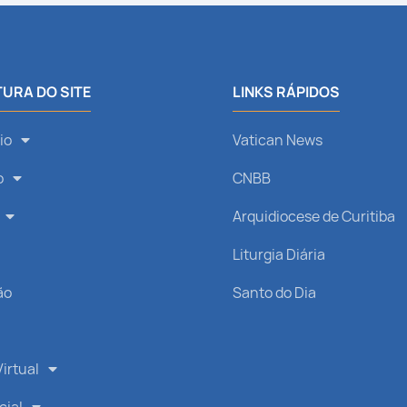
URA DO SITE
LINKS RÁPIDOS
io
Vatican News
o
CNBB
Arquidiocese de Curitiba
s
Liturgia Diária
ão
Santo do Dia
irtual