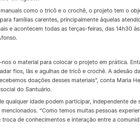
 manuais como o tricô e o crochê, o projeto tem o obj
para famílias carentes, principalmente àquelas atend
ais e acontecem todas as terças-feiras, das 14h30 à
Afonso.
nos o material para colocar o projeto em prática. En
dar fios, lãs e agulhas de tricô e crochê. A adesão d
e recebemos doações desses materiais”, conta Maria H
social do Santuário.
e qualquer idade podem participar, independente de 
s mencionados. “Como temos muitas pessoas experie
troca de conhecimentos e interação entre a comunida