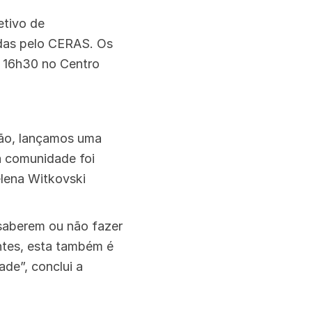
etivo de
idas pelo CERAS. Os
s 16h30 no Centro
tão, lançamos uma
a comunidade foi
elena Witkovski
saberem ou não fazer
ntes, esta também é
de”, conclui a