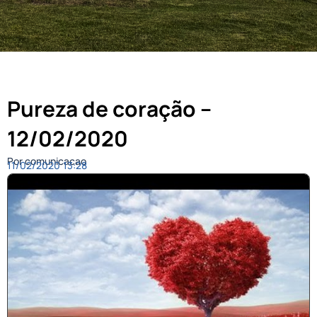
Pureza de coração –
12/02/2020
Por comunicacao
11/02/2020
13:28