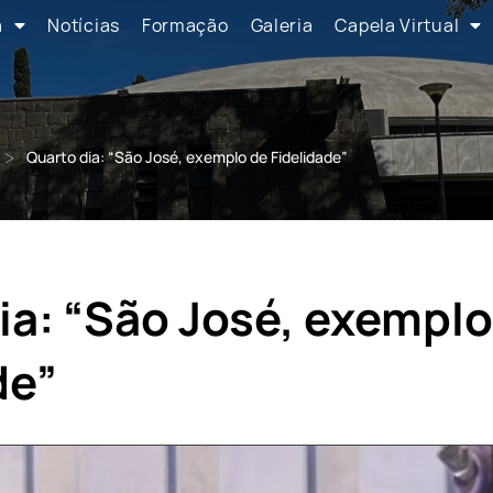
a
Notícias
Formação
Galeria
Capela Virtual
>
Quarto dia: “São José, exemplo de Fidelidade”
ia: “São José, exemplo
de”