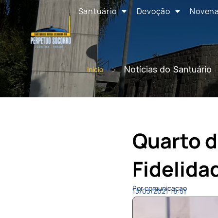
Santuário
Devoção
Noven
>
Notícias do Santuário
Início
Quarto d
Fidelida
Por comunicacao
13/03/2021
16:51