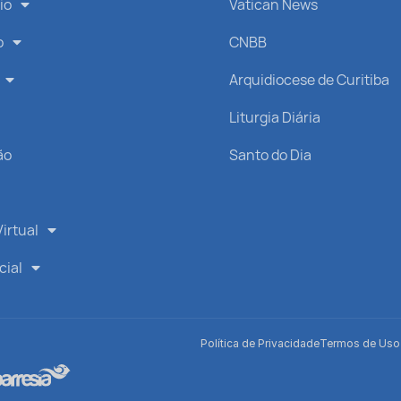
io
Vatican News
o
CNBB
Arquidiocese de Curitiba
s
Liturgia Diária
ão
Santo do Dia
irtual
cial
Política de Privacidade
Termos de Uso