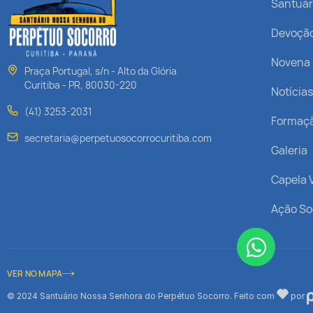
Santuár
Devoçã
Novena
Praça Portugal, s/n - Alto da Glória
Curitiba - PR, 80030-220
Notícia
(41) 3253-2031
Formaç
secretaria@perpetuosocorrocuritiba.com
Galeria
Capela V
Ação So
VER NO MAPA
© 2024 Santuário Nossa Senhora do Perpétuo Socorro. Feito com
por