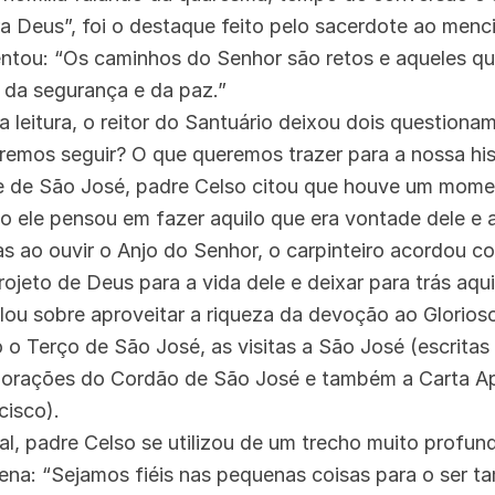
ra Deus”, foi o destaque feito pelo sacerdote ao menci
entou: “Os caminhos do Senhor são retos e aqueles qu
 da segurança e da paz.”
a leitura, o reitor do Santuário deixou dois questiona
emos seguir? O que queremos trazer para a nossa his
de de São José, padre Celso citou que houve um mome
o ele pensou em fazer aquilo que era vontade dele e
 ao ouvir o Anjo do Senhor, o carpinteiro acordou co
rojeto de Deus para a vida dele e deixar para trás aqu
lou sobre aproveitar a riqueza da devoção ao Glorioso
 o Terço de São José, as visitas a São José (escrita
s orações do Cordão de São José e também a Carta Ap
cisco).
l, padre Celso se utilizou de um trecho muito profund
ena: “Sejamos fiéis nas pequenas coisas para o ser 