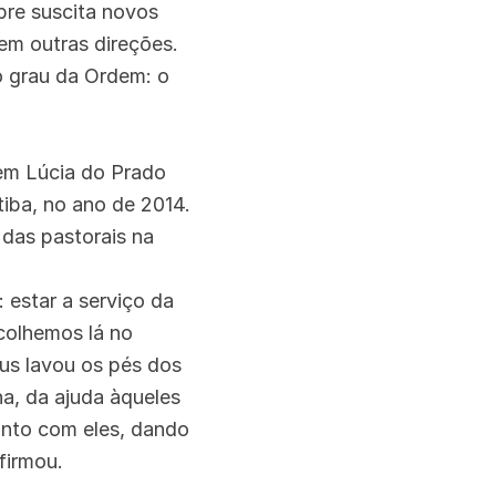
pre suscita novos
em outras direções.
o grau da Ordem: o
mem Lúcia do Prado
iba, no ano de 2014.
 das pastorais na
 estar a serviço da
colhemos lá no
us lavou os pés dos
ha, da ajuda àqueles
unto com eles, dando
firmou.