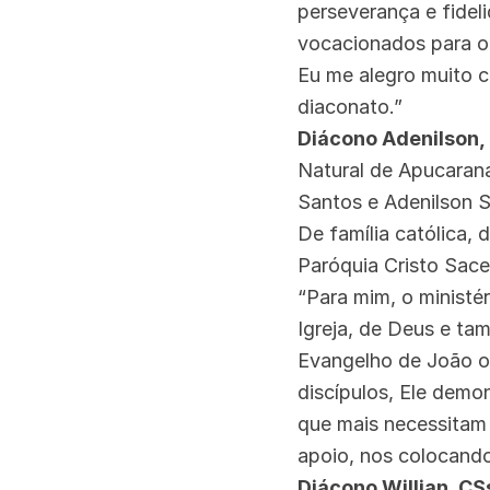
perseverança e fidel
vocacionados para o
Eu me alegro muito 
diaconato.”
Diácono Adenilson,
Natural de Apucarana
Santos e Adenilson S
De família católica,
Paróquia Cristo Sace
“Para mim, o ministé
Igreja, de Deus e ta
Evangelho de João o 
discípulos, Ele demon
que mais necessitam 
apoio, nos colocando
Diácono Willian, CS