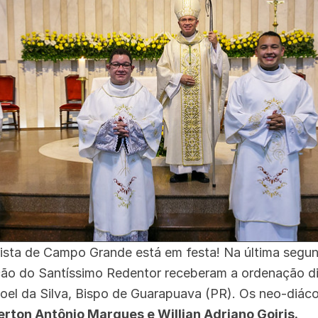
ista de Campo Grande está em festa! Na última segund
ão do Santíssimo Redentor receberam a ordenação d
el da Silva, Bispo de Guarapuava (PR). Os neo-diác
erton Antônio Marques e Willian Adriano Goiris.