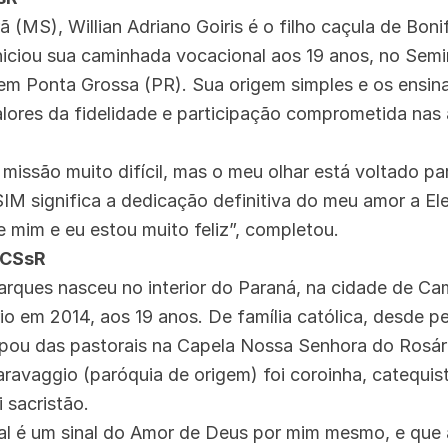
 (MS), Willian Adriano Goiris é o filho caçula de Boni
niciou sua caminhada vocacional aos 19 anos, no Semi
em Ponta Grossa (PR). Sua origem simples e os ensina
alores da fidelidade e participação comprometida nas a
 missão muito difícil, mas o meu olhar está voltado p
IM significa a dedicação definitiva do meu amor a Ele
e mim e eu estou muito feliz”, completou.
 CSsR
arques nasceu no interior do Paraná, na cidade de C
io em 2014, aos 19 anos. De família católica, desde 
icipou das pastorais na Capela Nossa Senhora do Rosár
avaggio (paróquia de origem) foi coroinha, catequist
i sacristão.
al é um sinal do Amor de Deus por mim mesmo, e que 