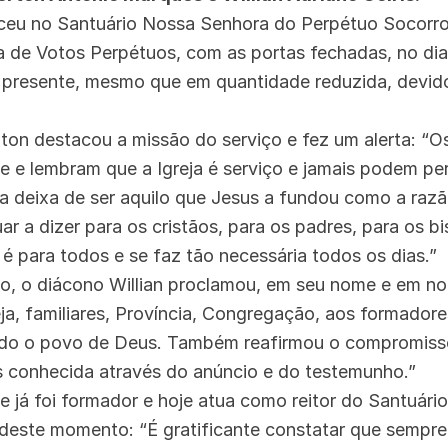
ceu no Santuário Nossa Senhora do Perpétuo Socorro,
a de Votos Perpétuos, com as portas fechadas, no dia
a presente, mesmo que em quantidade reduzida, devid
ton destacou a missão do serviço e fez um alerta: “O
de e lembram que a Igreja é serviço e jamais podem p
la deixa de ser aquilo que Jesus a fundou como a razã
r a dizer para os cristãos, para os padres, para os bi
 é para todos e se faz tão necessária todos os dias.”
ão, o diácono Willian proclamou, em seu nome e em 
ja, familiares, Província, Congregação, aos formadore
odo o povo de Deus. Também reafirmou o compromisso
s conhecida através do anúncio e do testemunho.”
e já foi formador e hoje atua como reitor do Santuári
r deste momento: “É gratificante constatar que sempre