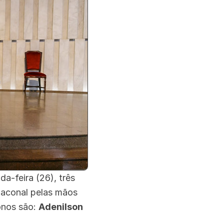
a-feira (26), três
iaconal pelas mãos
onos são:
Adenilson