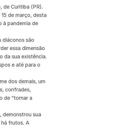
 de Curitiba (PR).
 15 de março, desta
o à pandemia de
s diáconos são
erder essa dimensão
o da sua existência.
spos e até para o
nome dos demais, um
s, confrades,
 de “tornar a
o, demonstrou sua
 há frutos. A