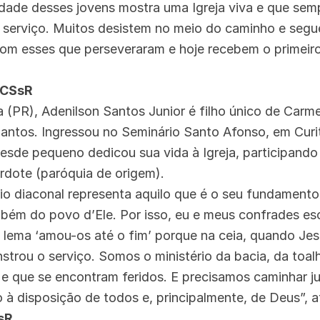
idade desses jovens mostra uma Igreja viva e que sem
 serviço. Muitos desistem no meio do caminho e segu
com esses que perseveraram e hoje recebem o primeir
 CSsR
 (PR), Adenilson Santos Junior é filho único de Car
antos. Ingressou no Seminário Santo Afonso, em Curit
 desde pequeno dedicou sua vida à Igreja, participando
rdote (paróquia de origem).
rio diaconal representa aquilo que é o seu fundamento:
mbém do povo d’Ele. Por isso, eu e meus confrades es
lema ‘amou-os até o fim’ porque na ceia, quando Jes
strou o serviço. Somos o ministério da bacia, da toal
e que se encontram feridos. E precisamos caminhar j
 à disposição de todos e, principalmente, de Deus”, a
sR