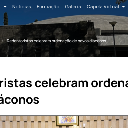
a
Notícias
Formação
Galeria
Capela Virtual
>
Redentoristas celebram ordenação de novos diáconos
istas celebram orden
iáconos