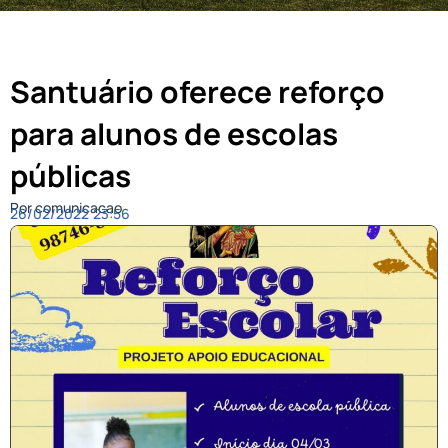
Santuário oferece reforço
para alunos de escolas
públicas
Por comunicacao
26/02/2022
23:56